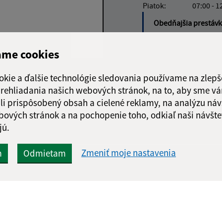
Piatok:
07:00 - 1
Obedňajšia prestáv
ame cookies
okie a ďalšie technológie sledovania používame na zlepš
Google reCaptcha Response
Odoslať správu
 prehliadania našich webových stránok, na to, aby sme v
li prispôsobený obsah a cielené reklamy, na analýzu náv
bových stránok a na pochopenie toho, odkiaľ naši návšte
jú.
Zmeniť moje nastavenia
m
Odmietam