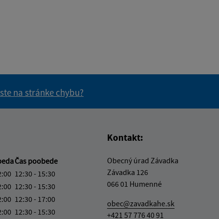
 ste na stránke chybu?
vás užitočné?
e pre vás užitočné?
Kontakt:
Obecný úrad Závadka
beda
Čas poobede
Závadka 126
2:00
12:30 - 15:30
066 01 Humenné
2:00
12:30 - 15:30
2:00
12:30 - 17:00
obec@zavadkahe.sk
2:00
12:30 - 15:30
+421 57 776 40 91