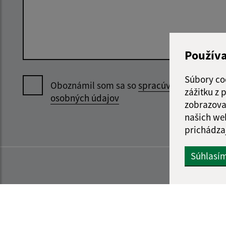
Použív
Súbory co
Oboznámil som sa so
spracúvaním
zážitku z
osobných údajov
zobrazova
našich we
prichádza
Súhlasí