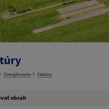
túry
Zverejňovanie
Faktúry
ovať obsah
ý výraz: