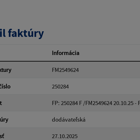
tumu:
Dátum od:
il faktúry
od:
Suma do:
Informácia
ktury
FM2549624
ovať
číslo
250284
t
FP: 250284 F /FM2549624 20.10.25 - 
túry
dodávateľská
sť
27.10.2025