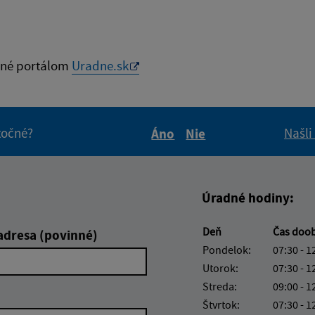
né portálom
Uradne.sk
itočné?
Našli
Áno
Nie
Boli tieto informácie pre 
Boli tieto informáci
Úradné hodiny:
Deň
Čas doo
adresa (povinné)
Pondelok:
07:30 - 1
Utorok:
07:30 - 1
Streda:
09:00 - 1
Štvrtok:
07:30 - 1