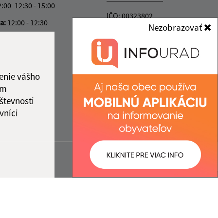
2:00
12:30 - 15:00
IČO: 00323802
ka:
12:00 - 12:30
Nezobrazovať
enie vášho
ám
števnosti
vníci