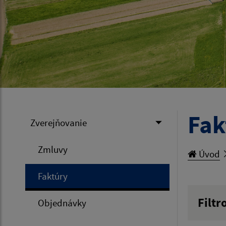
Fak
Zverejňovanie
Zmluvy
Úvod
Faktúry
Filtr
Objednávky
Hľadan