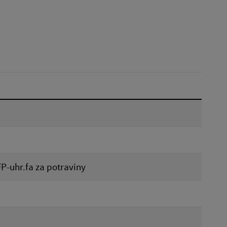
Dátum do:
Reset
FP-uhr.fa za potraviny