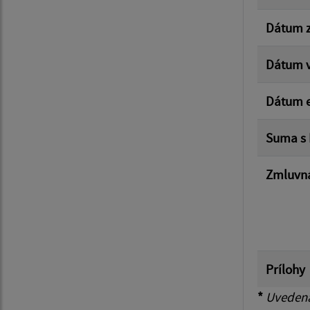
Dátum z
Dátum v
Dátum e
Suma s
Zmluvná
Prílohy
*
Uvedená 