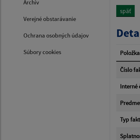
Archív
späť
Verejné obstarávanie
Typ dá
Deta
Ochrana osobných údajov
Suma 
Súbory cookies
Položka
Číslo fa
Filtr
Interné 
Predme
Typ fak
Splatno