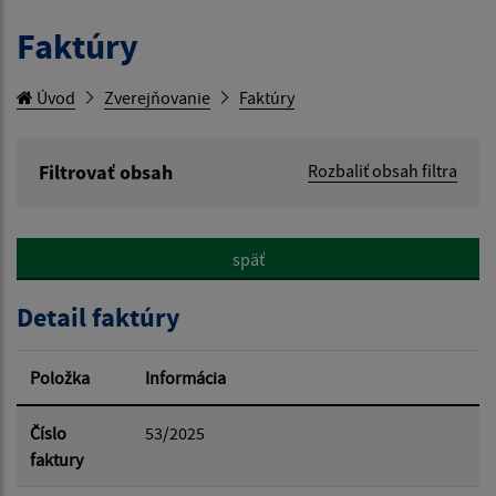
Faktúry
Úvod
Zverejňovanie
Faktúry
Filtrovať obsah
Rozbaliť obsah filtra
Hľadaný výraz:
späť
Hľadať v:
Detail faktúry
Typ dátumu:
Položka
Informácia
Dátum od:
Číslo
53/2025
faktury