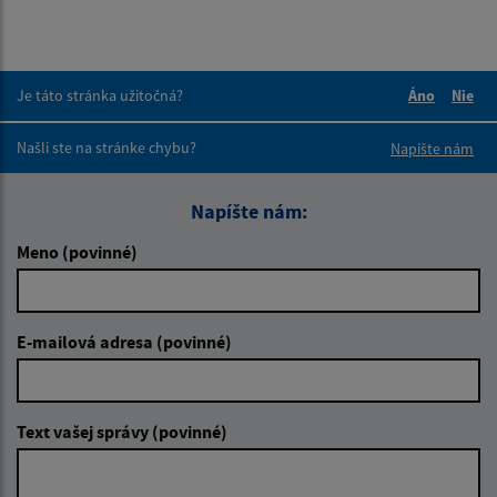
Je táto stránka užitočná?
Áno
Nie
Boli tieto 
Boli 
Našli ste na stránke chybu?
Napíšte nám
Napíšte nám:
Meno (povinné)
E-mailová adresa (povinné)
Text vašej správy (povinné)