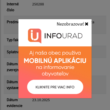
Dátum do:
Interné
250288
číslo
Suma od:
Predmet
FP: 250288 F /53/2025 23.10.25 - FP-za
Nezobrazovať
služby obec
Suma do:
Typ faktúry
dodávateľská
Splatnosť
15.10.2025
Filtrovať
Reset
Dátum
04.11.2025
zverejnenia
Dátum
30.09.2025
vystavenia
Dátum
23.10.2025
evidencie