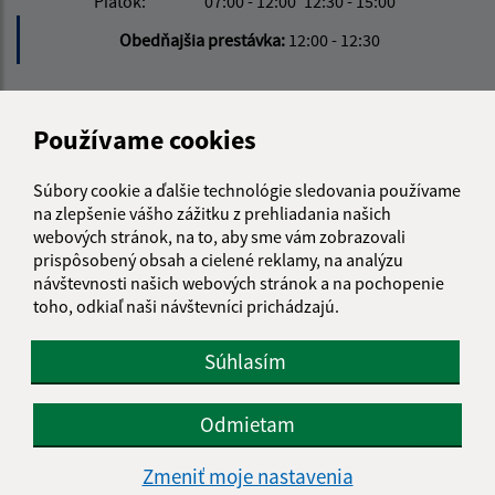
Piatok:
07:00 - 12:00
12:30 - 15:00
Obedňajšia prestávka:
12:00 - 12:30
Kontakt:
Používame cookies
Obecný úrad Závadka
Závadka 126
Súbory cookie a ďalšie technológie sledovania používame
066 01 Humenné
na zlepšenie vášho zážitku z prehliadania našich
webových stránok, na to, aby sme vám zobrazovali
obec@zavadkahe.sk
prispôsobený obsah a cielené reklamy, na analýzu
+421 57 776 40 91
návštevnosti našich webových stránok a na pochopenie
toho, odkiaľ naši návštevníci prichádzajú.
IČO: 00323802
Súhlasím
Odmietam
Zmeniť moje nastavenia