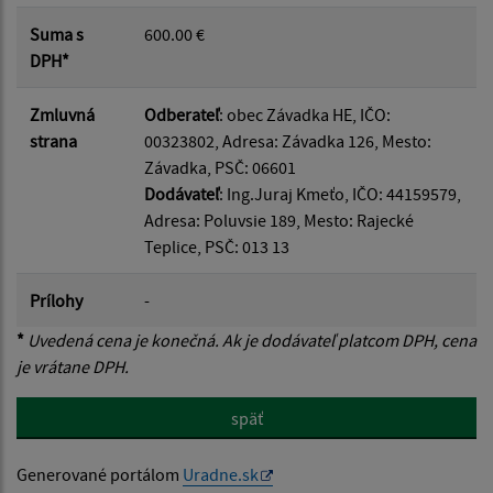
Suma s
600.00 €
DPH*
Zmluvná
Odberateľ
: obec Závadka HE, IČO:
strana
00323802, Adresa: Závadka 126, Mesto:
Závadka, PSČ: 06601
Dodávateľ
: Ing.Juraj Kmeťo, IČO: 44159579,
Adresa: Poluvsie 189, Mesto: Rajecké
Teplice, PSČ: 013 13
Prílohy
-
*
Uvedená cena je konečná. Ak je dodávateľ platcom DPH, cena
je vrátane DPH.
späť
Generované portálom
Uradne.sk