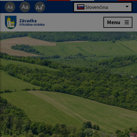
Slovenčina
Závadka
Menu
Oficiálna stránka