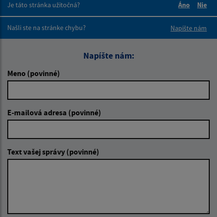
Je táto stránka užitočná?
Áno
Nie
Boli tieto 
Boli 
Našli ste na stránke chybu?
Napíšte nám
Napíšte nám:
Meno (povinné)
E-mailová adresa (povinné)
Text vašej správy (povinné)