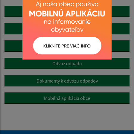
Šport
Dobrovoľný hasičský zbor
Cirkev
Odvoz odpadu
Dokumenty k odvozu odpadov
Mobilná aplikácia obce