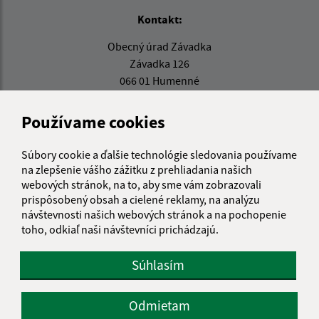
Kontakt:
Obecný úrad Závadka
Závadka 126
066 01 Humenné
obec@zavadkahe.sk
Používame cookies
+421 57 776 40 91
IČO: 00323802
Súbory cookie a ďalšie technológie sledovania používame
na zlepšenie vášho zážitku z prehliadania našich
webových stránok, na to, aby sme vám zobrazovali
prispôsobený obsah a cielené reklamy, na analýzu
návštevnosti našich webových stránok a na pochopenie
toho, odkiaľ naši návštevníci prichádzajú.
Súhlasím
Odmietam