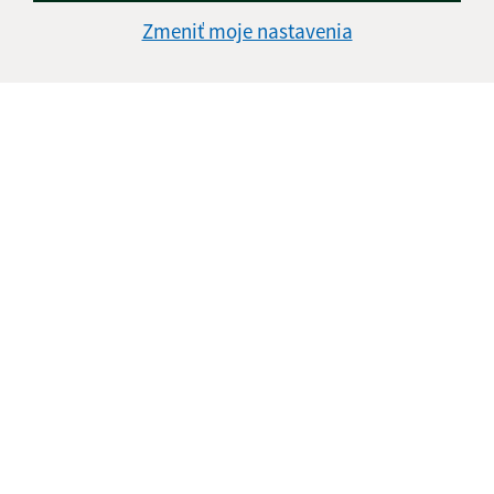
Zmeniť moje nastavenia
Informácie o stránke:
Vyhlásenie o prístupnosti
Autorské práva
Ochrana osobných údajov
Navigácia:
Vytlačiť aktuálnu stránku
Mapa stránok
Cookies
Rýchle odkazy:
Naša obec