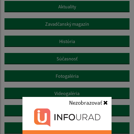
Aktuality
Zavadčanský magazín
História
Súčasnosť
Fotogaléria
Videogaléria
Nezobrazovať
Kultúra
Zaujímavosti